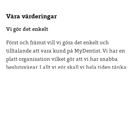
Våra värderingar
Vi gör det enkelt
Först och främst vill vi göra det enkelt och
tilltalande att vara kund på MyDentist. Vi har en
platt organisation vilket gör att vi har snabba
beslutsvägar. I allt vi gör skall vi hela tiden tänka:
”kan vi göra detta på ett enklare sätt?”
Vi tror på förändring
MyDentist vill förändra branschen genom att vara
ett kreativt och innovativt hälsoföretag. Vi
utmanar konventioner och gamla sanningar och
är inte rädda för att prova nya vägar.
Vi visar omtanke