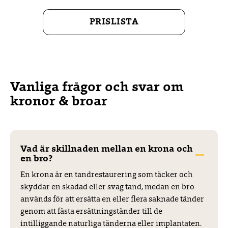
Kronan fästs sen på pelaren. Om allt passar vid
provningen hos tandläkaren, sätts kronan fast med
PRISLISTA
hjälp av ett tandcement. Att passa ut en krona
innebär ofta flera återbesök hos tandläkaren men
du får en temporär plastkrona som skydd mellan
besöken.
Vanliga frågor och svar om
kronor & broar
Tandbro
Tandbroar används som behandling när en
patient förlorar en tand. En tandbro är konstgjorda
Vad är skillnaden mellan en krona och
tänder som sitter ihop i ett stycke och ersätter en
en bro?
eller flera tänder. För själva tandbron gör
En krona är en tandrestaurering som täcker och
tandläkaren en preparation (slipning) på de
skyddar en skadad eller svag tand, medan en bro
tänderna som angränsar till luckan. Tandbron
används för att ersätta en eller flera saknade tänder
stödjer sig då på dessa tänder, såkallade
genom att fästa ersättningständer till de
stödtänder. Mellan stödtänderna hänger den nya
intilliggande naturliga tänderna eller implantaten.