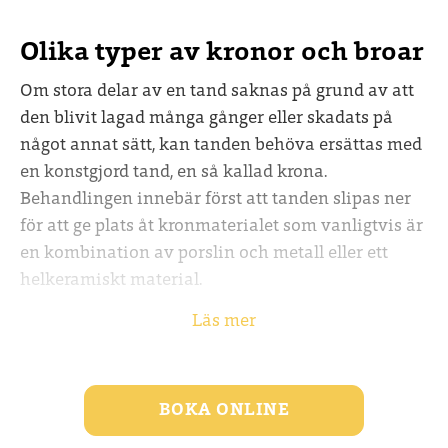
Olika typer av kronor och broar
Om stora delar av en tand saknas på grund av att
den blivit lagad många gånger eller skadats på
något annat sätt, kan tanden behöva ersättas med
en konstgjord tand, en så kallad krona.
Behandlingen innebär först att tanden slipas ner
för att ge plats åt kronmaterialet som vanligtvis är
en kombination av porslin och metall eller ett
helkeramiskt material.
Läs mer
Kronan tillverkas i den färg och form som
stämmer överens med dina tänder i övrigt. Om
den skadade tanden saknar en stor del av
tandkronan och är rotfylld kan det vara aktuellt att
BOKA ONLINE
förstärka tanden genom att fästa en pelare i roten.