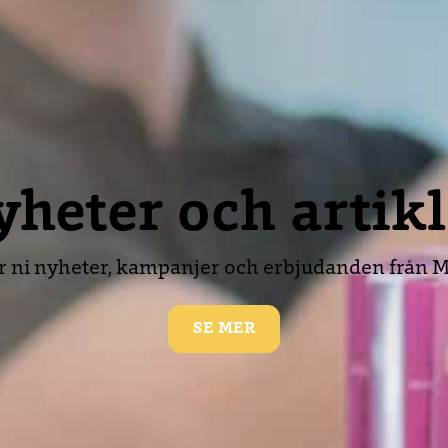
heter och artik
ar ni nyheter, kampanjer och erbjudanden från M
SE MER