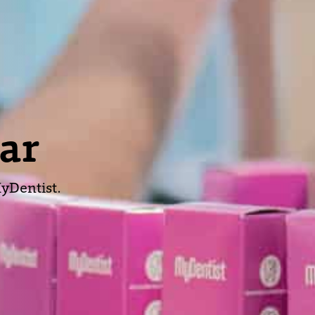
lar
yDentist.