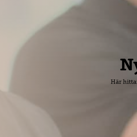
Ny
Här hitt