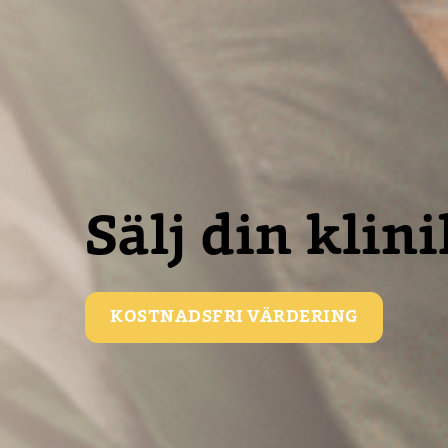
Sälj din klin
KOSTNADSFRI VÄRDERING