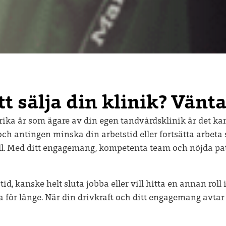
t sälja din klinik? Vänta
ngsrika år som ägare av din egen tandvårdsklinik är det k
 och antingen minska din arbetstid eller fortsätta arbet
oll. Med ditt engagemang, kompetenta team och nöjda pat
id, kanske helt sluta jobba eller vill hitta en annan roll 
änta för länge. När din drivkraft och ditt engagemang avt